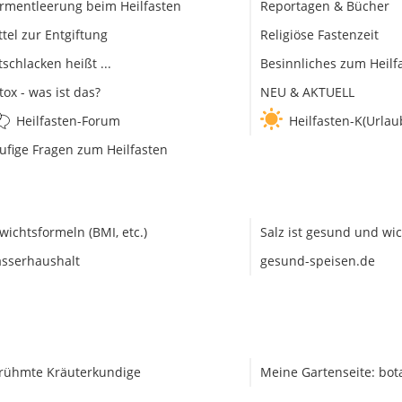
rmentleerung beim Heilfasten
Reportagen & Bücher
ttel zur Entgiftung
Religiöse Fastenzeit
tschlacken heißt ...
Besinnliches zum Heilf
tox - was ist das?
NEU & AKTUELL
Heilfasten-Forum
Heilfasten-K(Urlau
ufige Fragen zum Heilfasten
wichtsformeln (BMI, etc.)
Salz ist gesund und wic
sserhaushalt
gesund-speisen.de
rühmte Kräuterkundige
Meine Gartenseite: bot