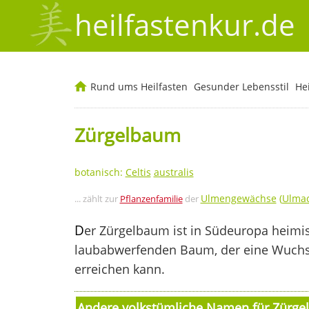
heilfastenkur.de
Rund ums Heilfasten
Gesunder Lebensstil
He
Zürgelbaum
botanisch:
Celtis
australis
Ulmengewächse
(
Ulma
... zählt zur
Pflanzenfamilie
der
D
er Zürgelbaum ist in Südeuropa heimis
laubabwerfenden Baum, der eine Wuchs
erreichen kann.
Andere volkstümliche Namen für Zürg