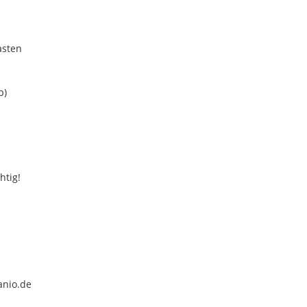
asten
b)
htig!
anio.de