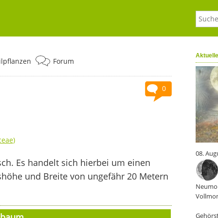
Aktuell
ilpflanzen
Forum
0
ceae
)
08. Aug
ch. Es handelt sich hierbei um einen
höhe und Breite von ungefähr 20 Metern
Neumon
Vollmon
elbaum
Gehörst