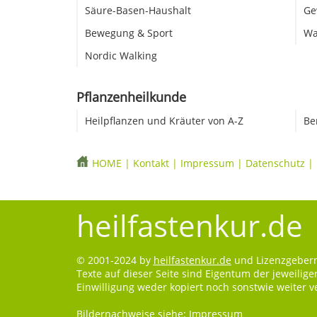
Säure-Basen-Haushalt
Ge
Bewegung & Sport
Wa
Nordic Walking
Pflanzenheilkunde
Heilpflanzen und Kräuter von A-Z
Be
HOME
|
Kontakt
|
Impressum
|
Datenschutz
|
heilfastenkur.de
© 2001-2024 by
heilfastenkur.de
und Lizenzgebern.
Texte auf dieser Seite sind Eigentum der jeweilig
Einwilligung weder kopiert noch sonstwie weiter 
Bildernachweise siehe:
Impressum