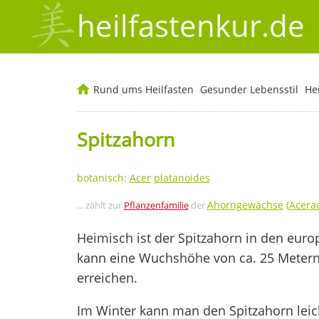
heilfastenkur.de
Rund ums Heilfasten
Gesunder Lebensstil
He
Spitzahorn
botanisch:
Acer
platanoides
Ahorngewächse
(
Acera
... zählt zur
Pflanzenfamilie
der
Heimisch ist der Spitzahorn in den eu
kann eine Wuchshöhe von ca. 25 Metern 
erreichen.
Im Winter kann man den Spitzahorn lei