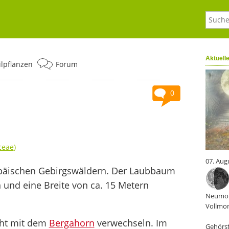
Aktuell
ilpflanzen
Forum
0
ceae
)
07. Aug
ropäischen Gebirgswäldern. Der Laubbaum
und eine Breite von ca. 15 Metern
Neumon
Vollmon
cht mit dem
Bergahorn
verwechseln. Im
Gehörst