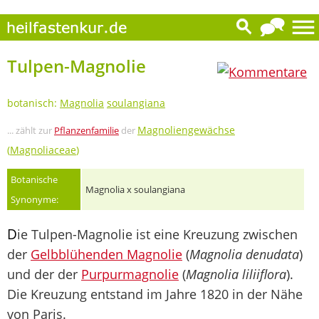
0
Tulpen-Magnolie
botanisch:
Magnolia
soulangiana
Magnoliengewächse
... zählt zur
Pflanzenfamilie
der
(
Magnoliaceae
)
Botanische
Magnolia x soulangiana
Synonyme:
D
ie Tulpen-Magnolie ist eine Kreuzung zwischen
der
Gelbblühenden Magnolie
(
Magnolia denudata
)
und der der
Purpurmagnolie
(
Magnolia liliiflora
).
Die Kreuzung entstand im Jahre 1820 in der Nähe
von Paris.