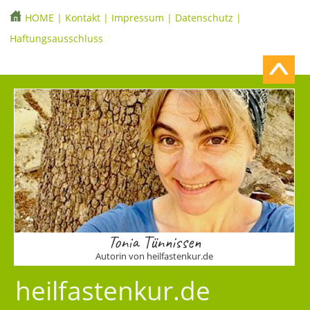
HOME
|
Kontakt
|
Impressum
|
Datenschutz
|
Haftungsausschluss
Tonia Tünnissen
Autorin von heilfastenkur.de
heilfastenkur.de