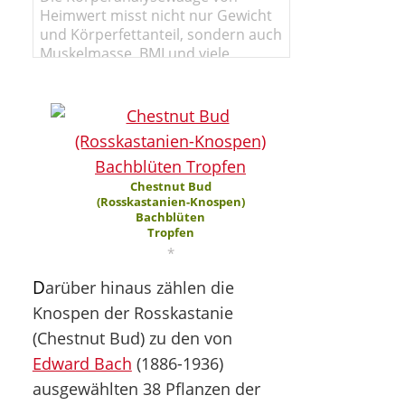
Heimwert misst nicht nur Gewicht
und Körperfettanteil, sondern auch
Muskelmasse, BMI und viele
weitere spannende Werte.
Chestnut Bud
(Rosskastanien-Knospen)
Bachblüten
Tropfen
*
D
arüber hinaus zählen die
Knospen der Rosskastanie
(Chestnut Bud) zu den von
Edward Bach
(1886-1936)
ausgewählten 38 Pflanzen der