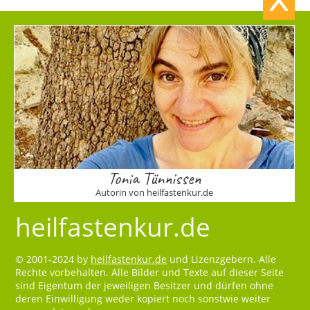
Tonia Tünnissen
Autorin von heilfastenkur.de
heilfastenkur.de
© 2001-2024 by
heilfastenkur.de
und Lizenzgebern. Alle
Rechte vorbehalten. Alle Bilder und Texte auf dieser Seite
sind Eigentum der jeweiligen Besitzer und dürfen ohne
deren Einwilligung weder kopiert noch sonstwie weiter