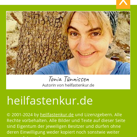
Tonia Tünnissen
Autorin von heilfastenkur.de
heilfastenkur.de
© 2001-2024 by
heilfastenkur.de
und Lizenzgebern. Alle
Rechte vorbehalten. Alle Bilder und Texte auf dieser Seite
sind Eigentum der jeweiligen Besitzer und dürfen ohne
deren Einwilligung weder kopiert noch sonstwie weiter