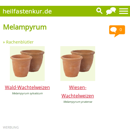
Melampyrum
0
»
Rachenblütler
Wald-Wachtelweizen
Wiesen-
Melampyrum sylvaticum
Wachtelweizen
Melampyrum pratense