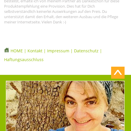
bestellst, erhalte ich von meinem Partner als Dankeschön für diese
Produktempfehlung eine Provision. Dies hat für Dich
selbstverständlich keinerlei Auswirkungen auf den Preis. Du
unterstützt damit den Erhalt, den weiteren Ausbau und die Pflege
meiner Internetseite. Vielen Dank :-)
HOME
|
Kontakt
|
Impressum
|
Datenschutz
|
Haftungsausschluss