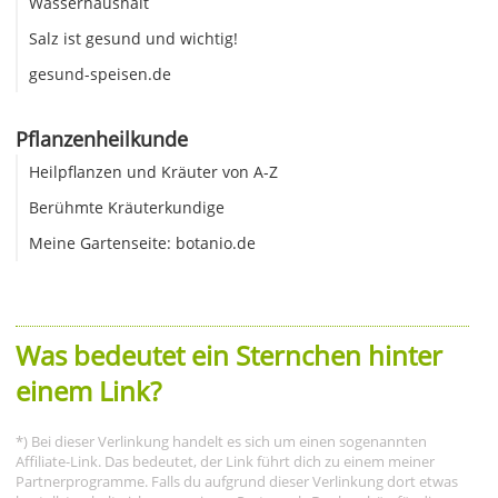
Wasserhaushalt
Salz ist gesund und wichtig!
gesund-speisen.de
Pflanzenheilkunde
Heilpflanzen und Kräuter von A-Z
Berühmte Kräuterkundige
Meine Gartenseite: botanio.de
Was bedeutet ein Sternchen hinter
einem Link?
*) Bei dieser Verlinkung handelt es sich um einen sogenannten
Affiliate-Link. Das bedeutet, der Link führt dich zu einem meiner
Partnerprogramme. Falls du aufgrund dieser Verlinkung dort etwas