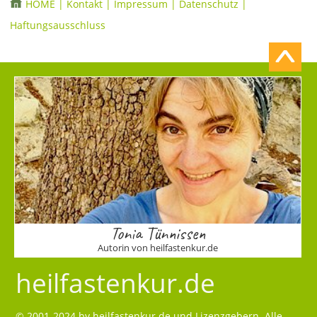
HOME
|
Kontakt
|
Impressum
|
Datenschutz
|
Haftungsausschluss
Tonia Tünnissen
Autorin von heilfastenkur.de
heilfastenkur.de
© 2001-2024 by
heilfastenkur.de
und Lizenzgebern. Alle