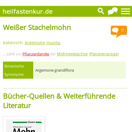
Weißer Stachelmohn
0
botanisch:
Argemone
munita
Mohngewächse
(
Papaveraceae
)
... zählt zur
Pflanzenfamilie
der
Botanische
Argemone grandiflora
Synonyme:
Bücher-Quellen & Weiterführende
Literatur