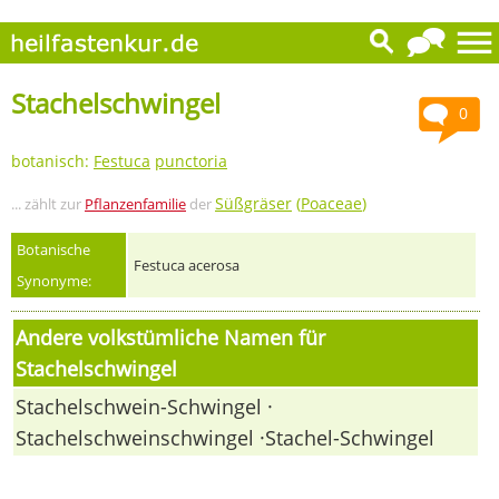
Stachelschwingel
0
botanisch:
Festuca
punctoria
Süßgräser
(
Poaceae
)
... zählt zur
Pflanzenfamilie
der
Botanische
Festuca acerosa
Synonyme:
Andere volkstümliche Namen für
Stachelschwingel
Stachelschwein-Schwingel ·
Stachelschweinschwingel ·Stachel-Schwingel