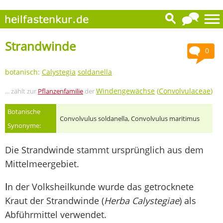
Strandwinde
0
botanisch:
Calystegia
soldanella
Windengewächse
(
Convolvulaceae
)
... zählt zur
Pflanzenfamilie
der
Botanische
Convolvulus soldanella, Convolvulus maritimus
Synonyme:
Die Strandwinde stammt ursprünglich aus dem
Mittelmeergebiet.
I
n der Volksheilkunde wurde das getrocknete
Kraut der Strandwinde (
Herba Calystegiae
) als
Abführmittel verwendet.