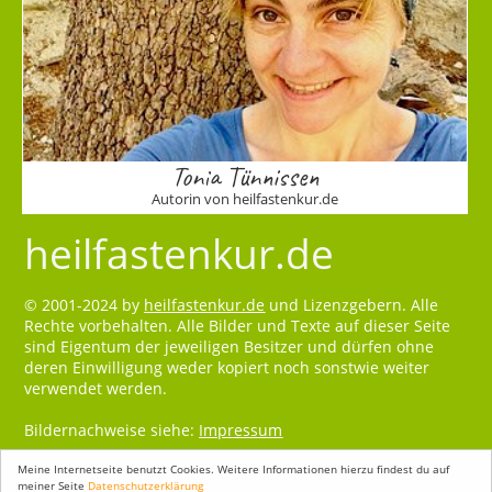
Tonia Tünnissen
Autorin von heilfastenkur.de
heilfastenkur.de
© 2001-2024 by
heilfastenkur.de
und Lizenzgebern. Alle
Rechte vorbehalten. Alle Bilder und Texte auf dieser Seite
sind Eigentum der jeweiligen Besitzer und dürfen ohne
deren Einwilligung weder kopiert noch sonstwie weiter
verwendet werden.
Bildernachweise siehe:
Impressum
Meine Internetseite benutzt Cookies. Weitere Informationen hierzu findest du auf
meiner Seite
Datenschutzerklärung