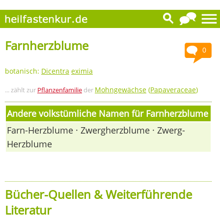
Farnherzblume
0
botanisch:
Dicentra
eximia
Mohngewächse
(
Papaveraceae
)
... zählt zur
Pflanzenfamilie
der
Andere volkstümliche Namen für Farnherzblume
Farn-Herzblume · Zwergherzblume · Zwerg-
Herzblume
Bücher-Quellen & Weiterführende
Literatur