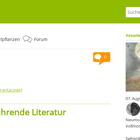
Aktuell
ilpflanzen
Forum
0
rantaceae
)
07. Aug
hrende Literatur
Neumon
Vollmon
Gehörst