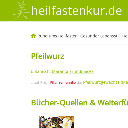
heilfastenkur.de
Rund ums Heilfasten
Gesunder Lebensstil
He
Pfeilwurz
botanisch:
Maranta
arundinacea
Pfeilwurzgewächse
(
Ma
... zählt zur
Pflanzenfamilie
der
Bücher-Quellen & Weiterfü