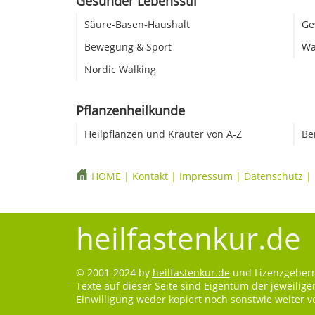
Gesunder Lebensstil
Säure-Basen-Haushalt
Ge
Bewegung & Sport
Wa
Nordic Walking
Pflanzenheilkunde
Heilpflanzen und Kräuter von A-Z
Be
HOME
|
Kontakt
|
Impressum
|
Datenschutz
|
heilfastenkur.de
© 2001-2024 by
heilfastenkur.de
und Lizenzgebern.
Texte auf dieser Seite sind Eigentum der jeweilig
Einwilligung weder kopiert noch sonstwie weiter 