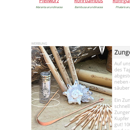
Pfeilwurz
Rohrbambus
Rohrgla
Maranta arundinacea
Bambusa arundinacea
Phalaris ar
Zung
Auf un
des Ta
abgesto
neben 
säuber
Ein Zun
schnell
Zungen
Kupfer 
gut! 10