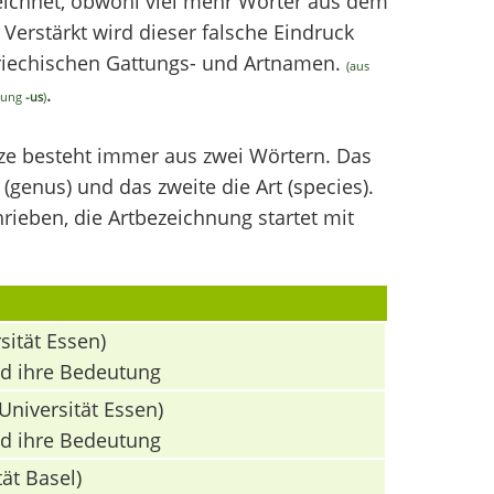
chnet, obwohl viel mehr Wörter aus dem
erstärkt wird dieser falsche Eindruck
griechischen Gattungs- und Artnamen.
(aus
.
ndung
-us
)
nze besteht immer aus zwei Wörtern. Das
(genus) und das zweite die Art (species).
ieben, die Artbezeichnung startet mit
sität Essen)
nd ihre Bedeutung
Universität Essen)
nd ihre Bedeutung
ät Basel)