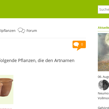
Aktuell
ilpflanzen
Forum
0
folgende Pflanzen, die den Artnamen
06. Aug
Neumon
Vollmon
Gehörst