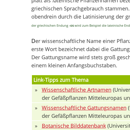
platt als
lateinische
Pflanzennamen bezei
griechischen Sprachgebrauch stammen. V
obendrein durch die Latinisierung der 
der griechischen Endung
-os
wird zum Beispiel die lateinische E
D
er wissenschaftliche Name einer Pfla
erste Wort bezeichnet dabei die Gattung 
Der Gattungsname wird stets groß geschr
einem kleinen Anfangsbuchstaben.
Link-Tipps zum Thema
»
Wissenschaftliche Artnamen
(Univer
der Gefäßpflanzen Mitteleuropas u
»
Wissenschaftliche Gattungsnamen
(
der Gefäßpflanzen Mitteleuropas u
»
Botanische Bilddatenbank
(Universit