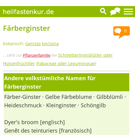
Färberginster
0
botanisch:
Genista
tinctoria
Schmetterlingsblütler oder
... zählt zur
Pflanzenfamilie
der
Hülsenfrüchtler
(
Fabaceae oder Leguminosae
)
Andere volkstümliche Namen für
Färberginster
Färber-Ginster · Gelbe Färbeblume · Gilbblümli ·
Heideschmuck · Kleinginster · Schöngilb
Dyer's broom [englisch]
Genêt des teinturiers [französisch]