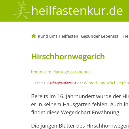
heilfastenkur.de
Rund ums Heilfasten
Gesunder Lebensstil
He
Hirschhornwegerich
botanisch:
Plantago
coronopus
Wegerichgewächse
(
Pl
... zählt zur
Pflanzenfamilie
der
B
ereits im 16. Jahrhundert wurde der H
er in keinem Hausgarten fehlen. Auch in
findet diese Wegerichart Erwähnung.
Die jungen Blätter des Hirschhornwegeri