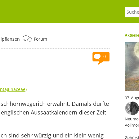
Aktuell
ilpflanzen
Forum
0
antaginaceae
)
07. Aug
irschhornwegerich erwähnt. Damals durfte
 englischen Aussaatkalendern dieser Zeit
Neumon
Vollmon
ch sind sehr würzig und ein klein wenig
Gehörst