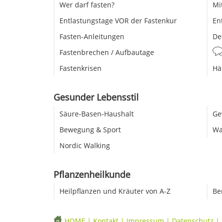
Wer darf fasten?
Mi
Entlastungstage VOR der Fastenkur
En
Fasten-Anleitungen
De
Fastenbrechen / Aufbautage
Fastenkrisen
Hä
Gesunder Lebensstil
Säure-Basen-Haushalt
Ge
Bewegung & Sport
Wa
Nordic Walking
Pflanzenheilkunde
Heilpflanzen und Kräuter von A-Z
Be
HOME
|
Kontakt
|
Impressum
|
Datenschutz
|