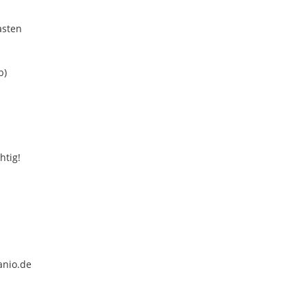
asten
b)
htig!
anio.de