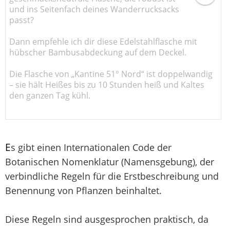
und ins Seitenfach deines Wanderrucksacks
passt?
Dann empfehle ich dir diese Edelstahlflasche mit
hübscher Bambusabdeckung auf dem Deckel.
Die Flasche von „Kantine 51° Nord“ ist doppelwandig
– sie hält Heißes bis zu 10 Stunden heiß und Kaltes
den ganzen Tag kühl.
E
s gibt einen Internationalen Code der
Botanischen Nomenklatur (Namensgebung), der
verbindliche Regeln für die Erstbeschreibung und
Benennung von Pflanzen beinhaltet.
Diese Regeln sind ausgesprochen praktisch, da