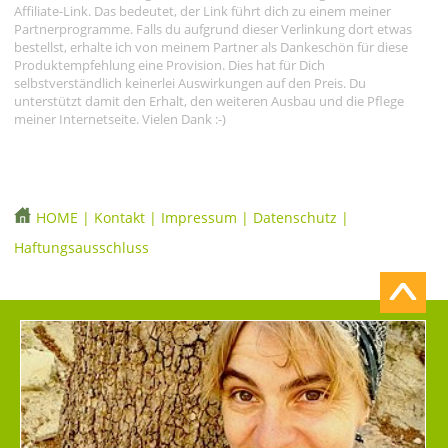
Affiliate-Link. Das bedeutet, der Link führt dich zu einem meiner
Partnerprogramme. Falls du aufgrund dieser Verlinkung dort etwas
bestellst, erhalte ich von meinem Partner als Dankeschön für diese
Produktempfehlung eine Provision. Dies hat für Dich
selbstverständlich keinerlei Auswirkungen auf den Preis. Du
unterstützt damit den Erhalt, den weiteren Ausbau und die Pflege
meiner Internetseite. Vielen Dank :-)
HOME
|
Kontakt
|
Impressum
|
Datenschutz
|
Haftungsausschluss