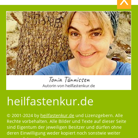
Tonia Tünnissen
Autorin von heilfastenkur.de
heilfastenkur.de
© 2001-2024 by
heilfastenkur.de
und Lizenzgebern. Alle
Rechte vorbehalten. Alle Bilder und Texte auf dieser Seite
sind Eigentum der jeweiligen Besitzer und dürfen ohne
deren Einwilligung weder kopiert noch sonstwie weiter