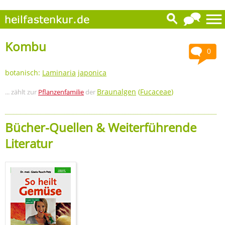
Kombu
0
botanisch:
Laminaria
japonica
Braunalgen
(
Fucaceae
)
... zählt zur
Pflanzenfamilie
der
Bücher-Quellen & Weiterführende
Literatur