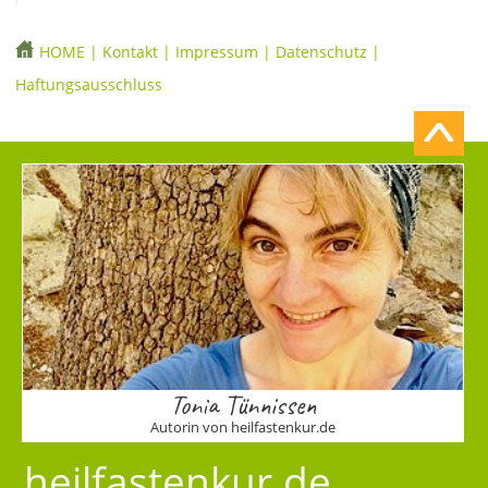
HOME
|
Kontakt
|
Impressum
|
Datenschutz
|
Haftungsausschluss
Tonia Tünnissen
Autorin von heilfastenkur.de
heilfastenkur.de