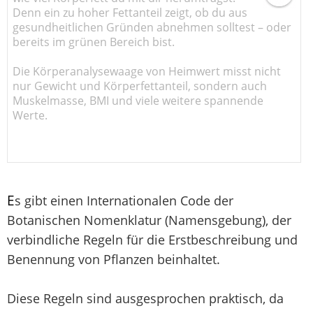
Denn ein zu hoher Fettanteil zeigt, ob du aus
gesundheitlichen Gründen abnehmen solltest – oder
bereits im grünen Bereich bist.
Die Körperanalysewaage von Heimwert misst nicht
nur Gewicht und Körperfettanteil, sondern auch
Muskelmasse, BMI und viele weitere spannende
Werte.
E
s gibt einen Internationalen Code der
Botanischen Nomenklatur (Namensgebung), der
verbindliche Regeln für die Erstbeschreibung und
Benennung von Pflanzen beinhaltet.
Diese Regeln sind ausgesprochen praktisch, da