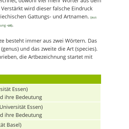
chnet, obwohl viel mehr Wörter aus dem
erstärkt wird dieser falsche Eindruck
griechischen Gattungs- und Artnamen.
(aus
.
ndung
-us
)
nze besteht immer aus zwei Wörtern. Das
(genus) und das zweite die Art (species).
ieben, die Artbezeichnung startet mit
sität Essen)
nd ihre Bedeutung
Universität Essen)
nd ihre Bedeutung
ät Basel)