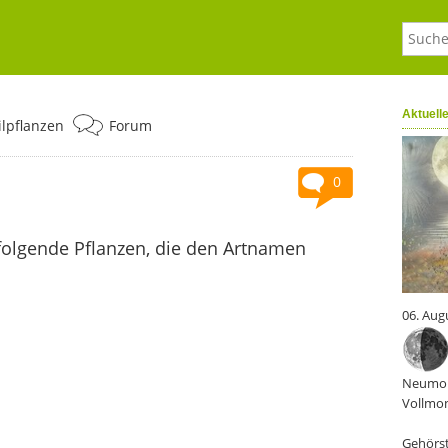
Aktuell
ilpflanzen
Forum
0
folgende Pflanzen, die den Artnamen
06. Aug
Neumon
Vollmon
Gehörst