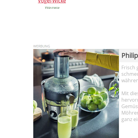
Vogel-Wicke
Vicia cracca
Phili
Frisch 
schmec
währen
Mit die
hervor
Gemüse
Möhren!
ganz ei