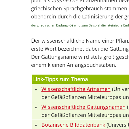
platt als
lateinische
Pflanzennamen bezei
griechischen Sprachgebrauch stammen. V
obendrein durch die Latinisierung der 
der griechischen Endung
-os
wird zum Beispiel die lateinische E
D
er wissenschaftliche Name einer Pfla
erste Wort bezeichnet dabei die Gattung 
Der Gattungsname wird stets groß geschr
einem kleinen Anfangsbuchstaben.
Link-Tipps zum Thema
»
Wissenschaftliche Artnamen
(Univer
der Gefäßpflanzen Mitteleuropas u
»
Wissenschaftliche Gattungsnamen
(
der Gefäßpflanzen Mitteleuropas u
»
Botanische Bilddatenbank
(Universit