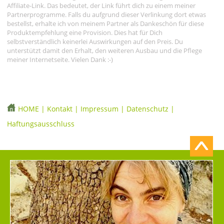
Affiliate-Link. Das bedeutet, der Link führt dich zu einem meiner
Partnerprogramme. Falls du aufgrund dieser Verlinkung dort etwas
bestellst, erhalte ich von meinem Partner als Dankeschön für diese
Produktempfehlung eine Provision. Dies hat für Dich
selbstverständlich keinerlei Auswirkungen auf den Preis. Du
unterstützt damit den Erhalt, den weiteren Ausbau und die Pflege
meiner Internetseite. Vielen Dank :-)
HOME
|
Kontakt
|
Impressum
|
Datenschutz
|
Haftungsausschluss