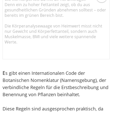
Denn ein zu hoher Fettanteil zeigt, ob du aus
gesundheitlichen Gründen abnehmen solltest – oder
bereits im grünen Bereich bist.
Die Körperanalysewaage von Heimwert misst nicht
nur Gewicht und Körperfettanteil, sondern auch
Muskelmasse, BMI und viele weitere spannende
Werte.
E
s gibt einen Internationalen Code der
Botanischen Nomenklatur (Namensgebung), der
verbindliche Regeln für die Erstbeschreibung und
Benennung von Pflanzen beinhaltet.
Diese Regeln sind ausgesprochen praktisch, da