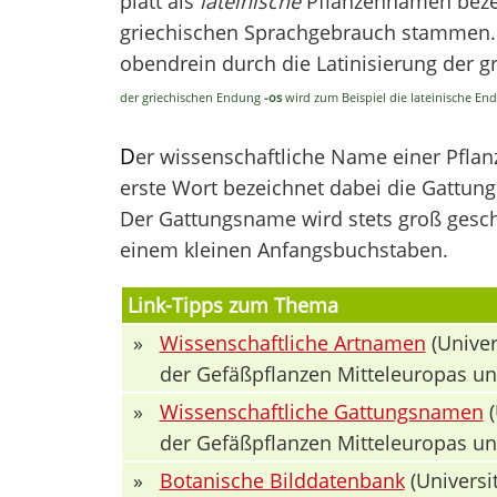
platt als
lateinische
Pflanzennamen bezei
griechischen Sprachgebrauch stammen. V
obendrein durch die Latinisierung der 
der griechischen Endung
-os
wird zum Beispiel die lateinische E
D
er wissenschaftliche Name einer Pfla
erste Wort bezeichnet dabei die Gattung 
Der Gattungsname wird stets groß geschr
einem kleinen Anfangsbuchstaben.
Link-Tipps zum Thema
»
Wissenschaftliche Artnamen
(Univer
der Gefäßpflanzen Mitteleuropas u
»
Wissenschaftliche Gattungsnamen
(
der Gefäßpflanzen Mitteleuropas u
»
Botanische Bilddatenbank
(Universit