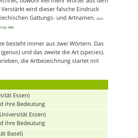
chnet, obwohl viel mehr Wörter aus dem
erstärkt wird dieser falsche Eindruck
griechischen Gattungs- und Artnamen.
(aus
.
ndung
-us
)
nze besteht immer aus zwei Wörtern. Das
(genus) und das zweite die Art (species).
ieben, die Artbezeichnung startet mit
sität Essen)
nd ihre Bedeutung
Universität Essen)
nd ihre Bedeutung
ät Basel)