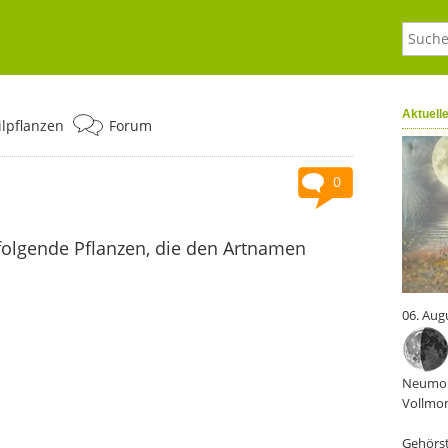
Aktuell
ilpflanzen
Forum
0
folgende Pflanzen, die den Artnamen
06. Aug
Neumon
Vollmon
Gehörst