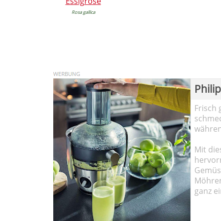
Essigrose
Rosa gallica
Phili
Frisch 
schmec
währen
Mit die
hervor
Gemüse
Möhren!
ganz ei