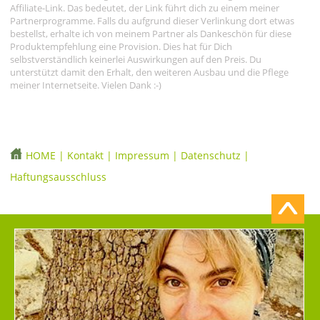
Affiliate-Link. Das bedeutet, der Link führt dich zu einem meiner
Partnerprogramme. Falls du aufgrund dieser Verlinkung dort etwas
bestellst, erhalte ich von meinem Partner als Dankeschön für diese
Produktempfehlung eine Provision. Dies hat für Dich
selbstverständlich keinerlei Auswirkungen auf den Preis. Du
unterstützt damit den Erhalt, den weiteren Ausbau und die Pflege
meiner Internetseite. Vielen Dank :-)
HOME
|
Kontakt
|
Impressum
|
Datenschutz
|
Haftungsausschluss