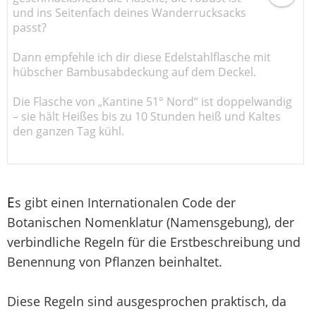
und ins Seitenfach deines Wanderrucksacks
passt?
Dann empfehle ich dir diese Edelstahlflasche mit
hübscher Bambusabdeckung auf dem Deckel.
Die Flasche von „Kantine 51° Nord“ ist doppelwandig
– sie hält Heißes bis zu 10 Stunden heiß und Kaltes
den ganzen Tag kühl.
E
s gibt einen Internationalen Code der
Botanischen Nomenklatur (Namensgebung), der
verbindliche Regeln für die Erstbeschreibung und
Benennung von Pflanzen beinhaltet.
Diese Regeln sind ausgesprochen praktisch, da