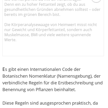
Denn ein zu hoher Fettanteil zeigt, ob du aus
gesundheitlichen Gründen abnehmen solltest – oder
bereits im grünen Bereich bist.
Die Körperanalysewaage von Heimwert misst nicht
nur Gewicht und Körperfettanteil, sondern auch
Muskelmasse, BMI und viele weitere spannende
Werte.
E
s gibt einen Internationalen Code der
Botanischen Nomenklatur (Namensgebung), der
verbindliche Regeln für die Erstbeschreibung und
Benennung von Pflanzen beinhaltet.
Diese Regeln sind ausgesprochen praktisch, da