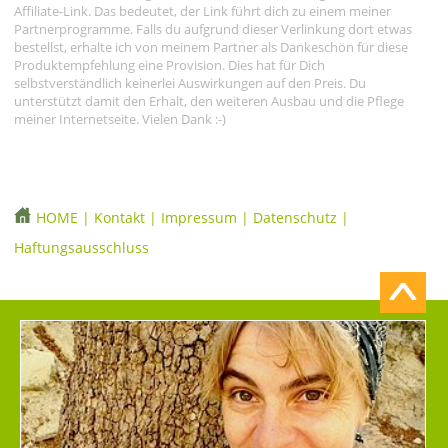
Affiliate-Link. Das bedeutet, der Link führt dich zu einem meiner
Partnerprogramme. Falls du aufgrund dieser Verlinkung dort etwas
bestellst, erhalte ich von meinem Partner als Dankeschön für diese
Produktempfehlung eine Provision. Dies hat für Dich
selbstverständlich keinerlei Auswirkungen auf den Preis. Du
unterstützt damit den Erhalt, den weiteren Ausbau und die Pflege
meiner Internetseite. Vielen Dank :-)
HOME
|
Kontakt
|
Impressum
|
Datenschutz
|
Haftungsausschluss