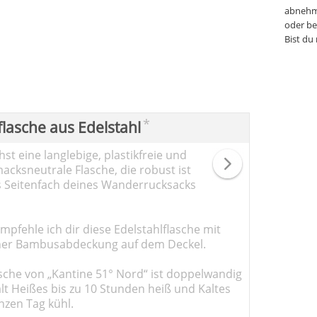
abnehm
oder be
Bist du
*
flasche aus Edelstahl
st eine langlebige, plastikfreie und
cksneutrale Flasche, die robust ist
s Seitenfach deines Wanderrucksacks
pfehle ich dir diese Edelstahlflasche mit
er Bambusabdeckung auf dem Deckel.
sche von „Kantine 51° Nord“ ist doppelwandig
ält Heißes bis zu 10 Stunden heiß und Kaltes
nzen Tag kühl.