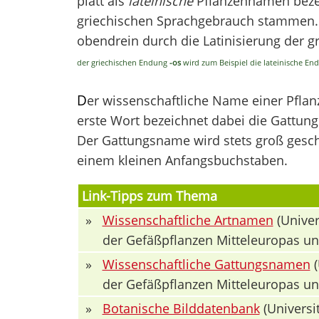
platt als
lateinische
Pflanzennamen bezei
griechischen Sprachgebrauch stammen. V
obendrein durch die Latinisierung der 
der griechischen Endung
-os
wird zum Beispiel die lateinische E
D
er wissenschaftliche Name einer Pfla
erste Wort bezeichnet dabei die Gattung 
Der Gattungsname wird stets groß geschr
einem kleinen Anfangsbuchstaben.
Link-Tipps zum Thema
»
Wissenschaftliche Artnamen
(Univer
der Gefäßpflanzen Mitteleuropas u
»
Wissenschaftliche Gattungsnamen
(
der Gefäßpflanzen Mitteleuropas u
»
Botanische Bilddatenbank
(Universit