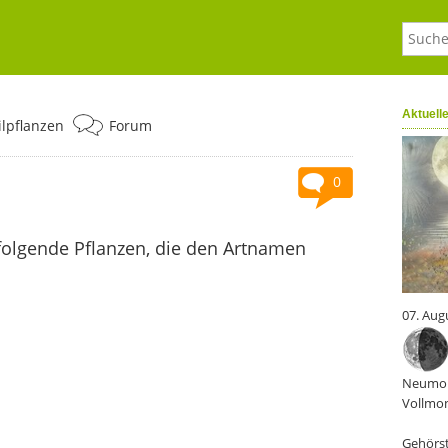
Aktuell
ilpflanzen
Forum
0
folgende Pflanzen, die den Artnamen
07. Aug
Neumon
Vollmon
Gehörst