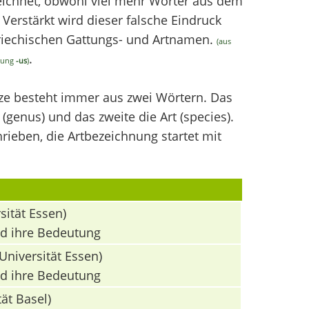
chnet, obwohl viel mehr Wörter aus dem
erstärkt wird dieser falsche Eindruck
griechischen Gattungs- und Artnamen.
(aus
.
ndung
-us
)
nze besteht immer aus zwei Wörtern. Das
(genus) und das zweite die Art (species).
ieben, die Artbezeichnung startet mit
sität Essen)
nd ihre Bedeutung
Universität Essen)
nd ihre Bedeutung
ät Basel)