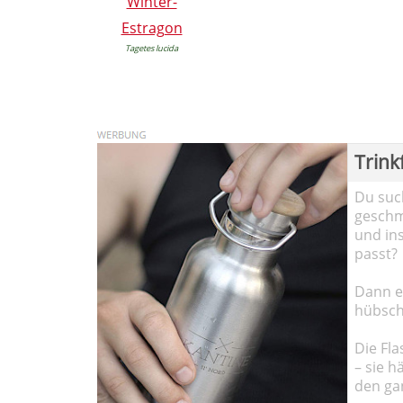
Winter-
Estragon
Tagetes lucida
Trink
Du such
geschma
und in
passt?
Dann em
hübsch
Die Fla
– sie h
den ga