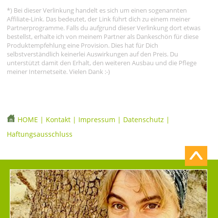
*) Bei dieser Verlinkung handelt es sich um einen sogenannten
Affiliate-Link. Das bedeutet, der Link führt dich zu einem meiner
Partnerprogramme. Falls du aufgrund dieser Verlinkung dort etwas
bestellst, erhalte ich von meinem Partner als Dankeschön für diese
Produktempfehlung eine Provision. Dies hat für Dich
selbstverständlich keinerlei Auswirkungen auf den Preis. Du
unterstützt damit den Erhalt, den weiteren Ausbau und die Pflege
meiner Internetseite. Vielen Dank :-)
HOME
|
Kontakt
|
Impressum
|
Datenschutz
|
Haftungsausschluss