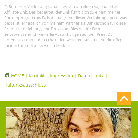
*) Bei dieser Verlinkung handelt es sich um einen sogenannten
Affiliate-Link. Das bedeutet, der Link führt dich zu einem meiner
Partnerprogramme. Falls du aufgrund dieser Verlinkung dort etwas
bestellst, erhalte ich von meinem Partner als Dankeschön für diese
Produktempfehlung eine Provision. Dies hat für Dich
selbstverständlich keinerlei Auswirkungen auf den Preis. Du
unterstützt damit den Erhalt, den weiteren Ausbau und die Pflege
meiner Internetseite. Vielen Dank :-)
HOME
|
Kontakt
|
Impressum
|
Datenschutz
|
Haftungsausschluss