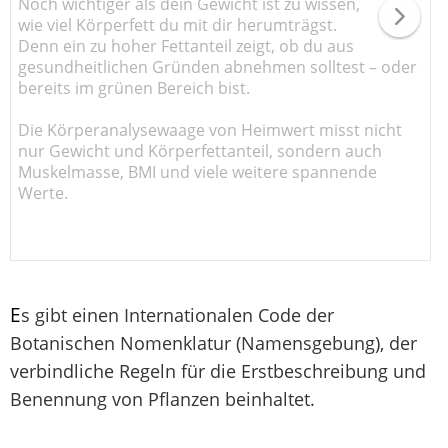
Noch wichtiger als dein Gewicht ist zu wissen,
wie viel Körperfett du mit dir herumträgst.
Denn ein zu hoher Fettanteil zeigt, ob du aus
gesundheitlichen Gründen abnehmen solltest – oder
bereits im grünen Bereich bist.
Die Körperanalysewaage von Heimwert misst nicht
nur Gewicht und Körperfettanteil, sondern auch
Muskelmasse, BMI und viele weitere spannende
Werte.
E
s gibt einen Internationalen Code der
Botanischen Nomenklatur (Namensgebung), der
verbindliche Regeln für die Erstbeschreibung und
Benennung von Pflanzen beinhaltet.