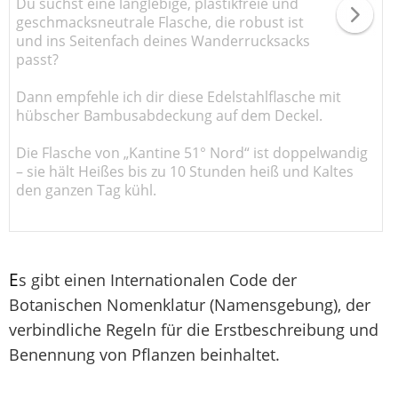
Du suchst eine langlebige, plastikfreie und
geschmacksneutrale Flasche, die robust ist
und ins Seitenfach deines Wanderrucksacks
passt?
Dann empfehle ich dir diese Edelstahlflasche mit
hübscher Bambusabdeckung auf dem Deckel.
Die Flasche von „Kantine 51° Nord“ ist doppelwandig
– sie hält Heißes bis zu 10 Stunden heiß und Kaltes
den ganzen Tag kühl.
E
s gibt einen Internationalen Code der
Botanischen Nomenklatur (Namensgebung), der
verbindliche Regeln für die Erstbeschreibung und
Benennung von Pflanzen beinhaltet.