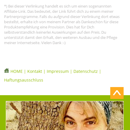
*) Bei dieser Verlinkung handelt es sich um einen sogenannten
Affiliate-Link. Das bedeutet, der Link führt dich zu einem meiner
Partnerprogramme. Falls du aufgrund dieser Verlinkung dort etwas
bestellst, erhalte ich von meinem Partner als Dankeschön für diese
Produktempfehlung eine Provision. Dies hat für Dich
selbstverständlich keinerlei Auswirkungen auf den Preis. Du
unterstützt damit den Erhalt, den weiteren Ausbau und die Pflege
meiner Internetseite. Vielen Dank :-)
HOME
|
Kontakt
|
Impressum
|
Datenschutz
|
Haftungsausschluss