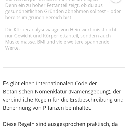
Denn ein zu hoher Fettanteil zeigt, ob du aus
gesundheitlichen Gründen abnehmen solltest – oder
bereits im grünen Bereich bist.
Die Körperanalysewaage von Heimwert misst nicht
nur Gewicht und Körperfettanteil, sondern auch
Muskelmasse, BMI und viele weitere spannende
Werte.
E
s gibt einen Internationalen Code der
Botanischen Nomenklatur (Namensgebung), der
verbindliche Regeln für die Erstbeschreibung und
Benennung von Pflanzen beinhaltet.
Diese Regeln sind ausgesprochen praktisch, da