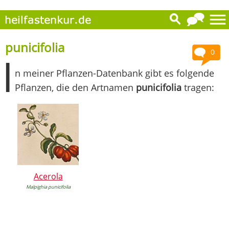
punicifolia
0
I
n meiner Pflanzen-Datenbank gibt es folgende
Pflanzen, die den Artnamen
punicifolia
tragen:
Acerola
Malpighia punicifolia