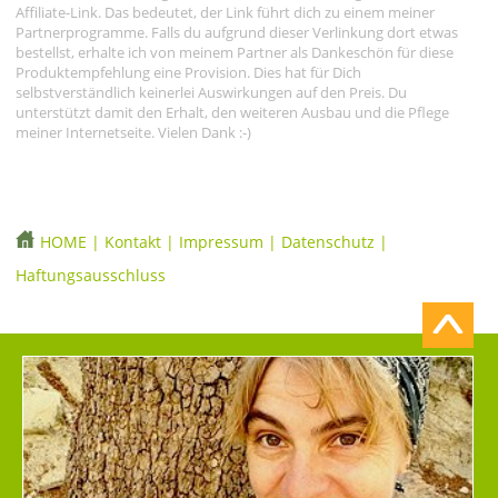
Affiliate-Link. Das bedeutet, der Link führt dich zu einem meiner
Partnerprogramme. Falls du aufgrund dieser Verlinkung dort etwas
bestellst, erhalte ich von meinem Partner als Dankeschön für diese
Produktempfehlung eine Provision. Dies hat für Dich
selbstverständlich keinerlei Auswirkungen auf den Preis. Du
unterstützt damit den Erhalt, den weiteren Ausbau und die Pflege
meiner Internetseite. Vielen Dank :-)
HOME
|
Kontakt
|
Impressum
|
Datenschutz
|
Haftungsausschluss