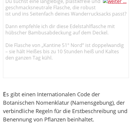
Du suchst eine langlebige, plastikfreie und
geschmacksneutrale Flasche, die robust
ist und ins Seitenfach deines Wanderrucksacks passt?
Dann empfehle ich dir diese Edelstahlflasche mit
hübscher Bambusabdeckung auf dem Deckel.
Die Flasche von „Kantine 51° Nord“ ist doppelwandig
– sie hält Heißes bis zu 10 Stunden heiß und Kaltes
den ganzen Tag kühl.
E
s gibt einen Internationalen Code der
Botanischen Nomenklatur (Namensgebung), der
verbindliche Regeln für die Erstbeschreibung und
Benennung von Pflanzen beinhaltet.