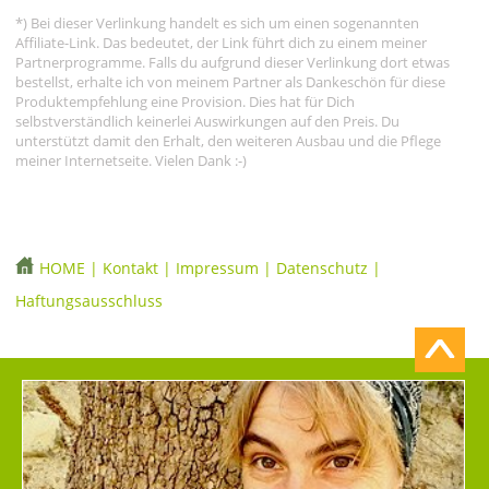
*) Bei dieser Verlinkung handelt es sich um einen sogenannten
Affiliate-Link. Das bedeutet, der Link führt dich zu einem meiner
Partnerprogramme. Falls du aufgrund dieser Verlinkung dort etwas
bestellst, erhalte ich von meinem Partner als Dankeschön für diese
Produktempfehlung eine Provision. Dies hat für Dich
selbstverständlich keinerlei Auswirkungen auf den Preis. Du
unterstützt damit den Erhalt, den weiteren Ausbau und die Pflege
meiner Internetseite. Vielen Dank :-)
HOME
|
Kontakt
|
Impressum
|
Datenschutz
|
Haftungsausschluss