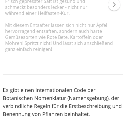
Frisch gepresster Saft ist gesund und
schmeckt besonders lecker - nicht nur
während einer Heilfasten-Kur.
Mit diesem Entsafter lassen sich nicht nur Äpfel
hervorragend entsaften, sondern auch harte
Gemüsesorten wie Rote Bete, Kartoffeln oder
Möhren! Spritzt nicht! Und lässt sich anschließend
ganz einfach reinigen!
E
s gibt einen Internationalen Code der
Botanischen Nomenklatur (Namensgebung), der
verbindliche Regeln für die Erstbeschreibung und
Benennung von Pflanzen beinhaltet.