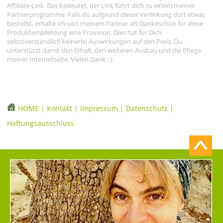
Affiliate-Link. Das bedeutet, der Link führt dich zu einem meiner
Partnerprogramme. Falls du aufgrund dieser Verlinkung dort etwas
bestellst, erhalte ich von meinem Partner als Dankeschön für diese
Produktempfehlung eine Provision. Dies hat für Dich
selbstverständlich keinerlei Auswirkungen auf den Preis. Du
unterstützt damit den Erhalt, den weiteren Ausbau und die Pflege
meiner Internetseite. Vielen Dank :-)
HOME
|
Kontakt
|
Impressum
|
Datenschutz
|
Haftungsausschluss