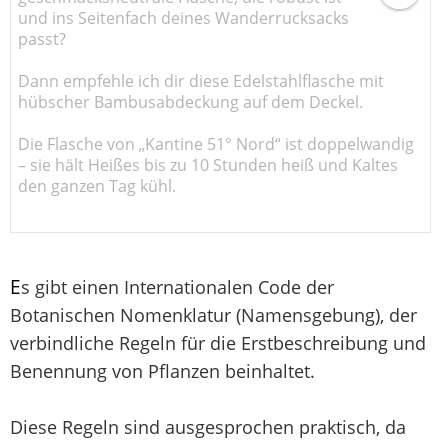
und ins Seitenfach deines Wanderrucksacks
passt?
Dann empfehle ich dir diese Edelstahlflasche mit
hübscher Bambusabdeckung auf dem Deckel.
Die Flasche von „Kantine 51° Nord“ ist doppelwandig
– sie hält Heißes bis zu 10 Stunden heiß und Kaltes
den ganzen Tag kühl.
E
s gibt einen Internationalen Code der
Botanischen Nomenklatur (Namensgebung), der
verbindliche Regeln für die Erstbeschreibung und
Benennung von Pflanzen beinhaltet.
Diese Regeln sind ausgesprochen praktisch, da