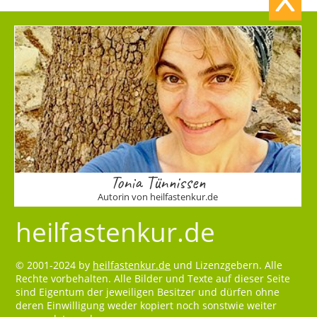
Tonia Tünnissen
Autorin von heilfastenkur.de
heilfastenkur.de
© 2001-2024 by
heilfastenkur.de
und Lizenzgebern. Alle
Rechte vorbehalten. Alle Bilder und Texte auf dieser Seite
sind Eigentum der jeweiligen Besitzer und dürfen ohne
deren Einwilligung weder kopiert noch sonstwie weiter