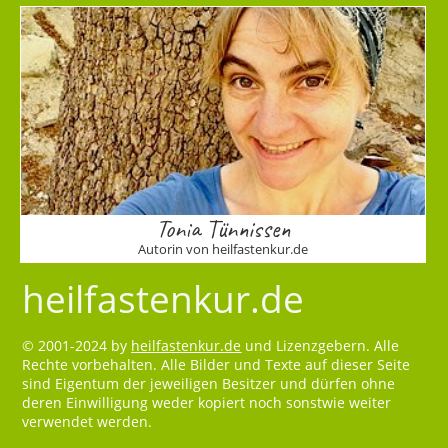
Tonia Tünnissen
Autorin von heilfastenkur.de
heilfastenkur.de
© 2001-2024 by
heilfastenkur.de
und Lizenzgebern. Alle
Rechte vorbehalten. Alle Bilder und Texte auf dieser Seite
sind Eigentum der jeweiligen Besitzer und dürfen ohne
deren Einwilligung weder kopiert noch sonstwie weiter
verwendet werden.