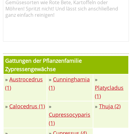
Gemüsesorten wie Rote Bete, Kartoffeln oder
Möhren! Spritzt nicht! Und lässt sich anschließend
ganz einfach reinigen!
Gattungen der Pflanzenfamilie
Zypressengewächse
»
Austrocedrus
»
Cunninghamia
»
(1)
(1)
Platycladus
(1)
»
Calocedrus (1)
»
»
Thuja (2)
Cupressocyparis
(1)
»
»
Cupressus (4)