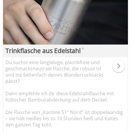
*
Trinkflasche aus Edelstahl
Du suchst eine langlebige, plastikfreie und
geschmacksneutrale Flasche, die robust ist
und ins Seitenfach deines Wanderrucksacks
passt?
Dann empfehle ich dir diese Edelstahlflasche mit
hübscher Bambusabdeckung auf dem Deckel.
Die Flasche von „Kantine 51° Nord“ ist doppelwandig
– sie hält Heißes bis zu 10 Stunden heiß und Kaltes
den ganzen Tag kühl.