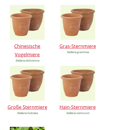
Chinesische
Gras-Sternmiere
Stellaria graminea
Vogelmiere
Stellaria dichotoma
Große Sternmiere
Hain-Sternmiere
Stellaria holostea
Stellaria nemorum