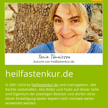
Tonia Tünnissen
Autorin von heilfastenkur.de
heilfastenkur.de
© 2001-2024 by
heilfastenkur.de
und Lizenzgebern. Alle
Rechte vorbehalten. Alle Bilder und Texte auf dieser Seite
sind Eigentum der jeweiligen Besitzer und dürfen ohne
deren Einwilligung weder kopiert noch sonstwie weiter
verwendet werden.