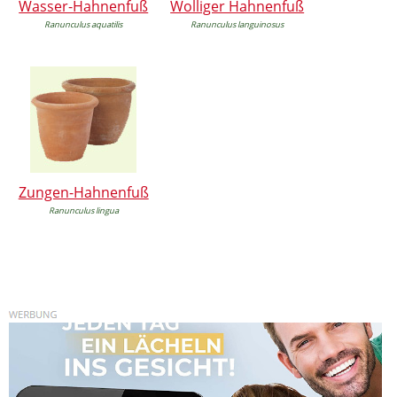
Wasser-Hahnenfuß
Wolliger Hahnenfuß
Ranunculus aquatilis
Ranunculus languinosus
Zungen-Hahnenfuß
Ranunculus lingua