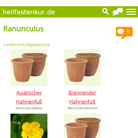
Ranunculus
0
»
Hahnenfußgewächse
Asiatischer
Brennender
Hahnenfuß
Hahnenfuß
Ranunculus asiaticus
Ranunculus flammula