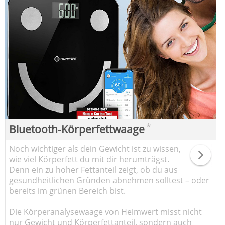
*
Bluetooth-Körperfettwaage
Noch wichtiger als dein Gewicht ist zu wissen,
wie viel Körperfett du mit dir herumträgst.
Denn ein zu hoher Fettanteil zeigt, ob du aus
gesundheitlichen Gründen abnehmen solltest – oder
bereits im grünen Bereich bist.
Die Körperanalysewaage von Heimwert misst nicht
nur Gewicht und Körperfettanteil, sondern auch