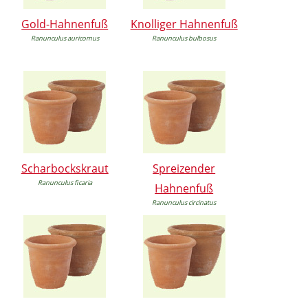
Gold-Hahnenfuß
Knolliger Hahnenfuß
Ranunculus auricomus
Ranunculus bulbosus
Scharbockskraut
Spreizender
Ranunculus ficaria
Hahnenfuß
Ranunculus circinatus