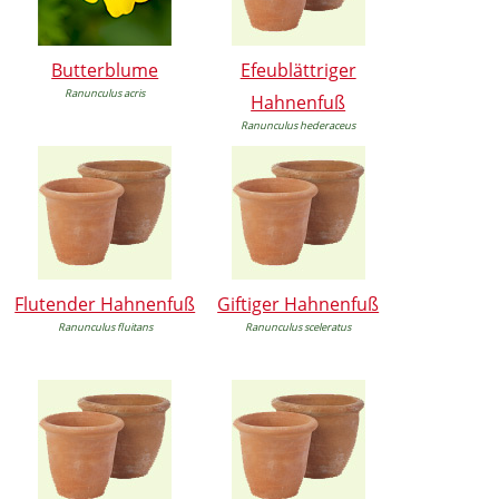
Butterblume
Efeublättriger
Ranunculus acris
Hahnenfuß
Ranunculus hederaceus
Flutender Hahnenfuß
Giftiger Hahnenfuß
Ranunculus fluitans
Ranunculus sceleratus