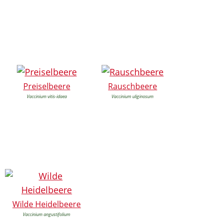
Preiselbeere
Rauschbeere
Vaccinium vitis-idaea
Vaccinium uliginosum
Wilde Heidelbeere
Vaccinium angustifolium