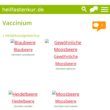
Vaccinium
0
»
Heidekrautgewächse
Blaubeere
Vaccinium corymbosum
Gewöhnliche
Moosbeere
Vaccinium oxycoccos
Heidelbeere
Moosbeere
Vaccinium myrtillus
Vaccinium macrocarpon