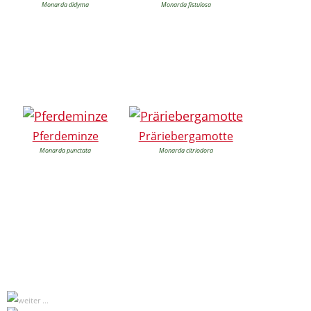
Monarda didyma
Monarda fistulosa
Pferdeminze
Präriebergamotte
Monarda punctata
Monarda citriodora