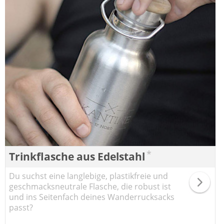
*
Trinkflasche aus Edelstahl
Du suchst eine langlebige, plastikfreie und
geschmacksneutrale Flasche, die robust ist
und ins Seitenfach deines Wanderrucksacks
passt?