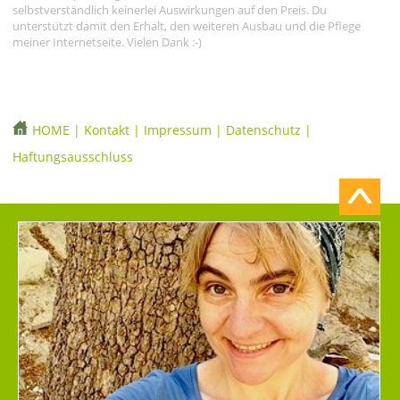
selbstverständlich keinerlei Auswirkungen auf den Preis. Du
unterstützt damit den Erhalt, den weiteren Ausbau und die Pflege
meiner Internetseite. Vielen Dank :-)
HOME
|
Kontakt
|
Impressum
|
Datenschutz
|
Haftungsausschluss