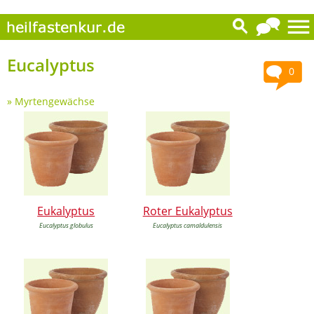
Eucalyptus
0
»
Myrtengewächse
Eukalyptus
Roter Eukalyptus
Eucalyptus globulus
Eucalyptus camaldulensis