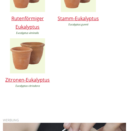
Rutenförmiger
Stamm-Eukalyptus
Eucalyptus gunnii
Eukalyptus
Eucalyptus viminalis
Zitronen-Eukalyptus
Eucalyptus citriodora