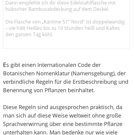
Dann empfehle ich dir diese Edelstahlflasche mit
hübscher Bambusabdeckung auf dem Deckel.
Die Flasche von „Kantine 51° Nord“ ist doppelwandig
– sie hält Heißes bis zu 10 Stunden heiß und Kaltes
den ganzen Tag kühl.
E
s gibt einen Internationalen Code der
Botanischen Nomenklatur (Namensgebung), der
verbindliche Regeln für die Erstbeschreibung und
Benennung von Pflanzen beinhaltet.
Diese Regeln sind ausgesprochen praktisch, da
man sich auf diese Weise weltweit ohne große
Sprachverwirrung über eine bestimmte Pflanze
unterhalten kann. Man bedenke nur wie viele