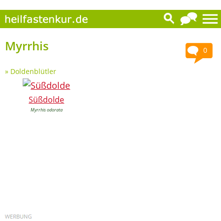
Myrrhis
0
»
Doldenblütler
Süßdolde
Myrrhis odorata