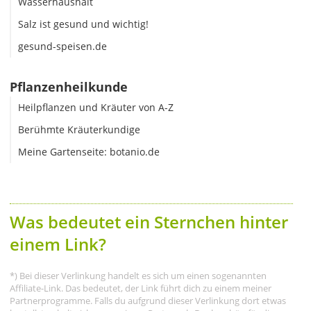
Wasserhaushalt
Salz ist gesund und wichtig!
gesund-speisen.de
Pflanzenheilkunde
Heilpflanzen und Kräuter von A-Z
Berühmte Kräuterkundige
Meine Gartenseite: botanio.de
Was bedeutet ein Sternchen hinter
einem Link?
*) Bei dieser Verlinkung handelt es sich um einen sogenannten
Affiliate-Link. Das bedeutet, der Link führt dich zu einem meiner
Partnerprogramme. Falls du aufgrund dieser Verlinkung dort etwas