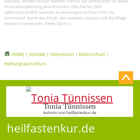
bestellst, erhalte ich von meinem Partner als Dankeschön für diese
Produktempfehlung eine Provision. Dies hat für Dich
selbstverständlich keinerlei Auswirkungen auf den Preis. Du
unterstützt damit den Erhalt, den weiteren Ausbau und die Pflege
meiner Internetseite. Vielen Dank :-)
HOME
|
Kontakt
|
Impressum
|
Datenschutz
|
Haftungsausschluss
Tonia Tünnissen
Autorin von heilfastenkur.de
heilfastenkur.de