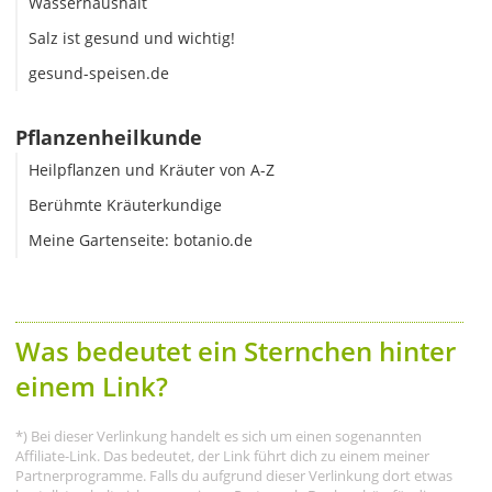
Wasserhaushalt
Salz ist gesund und wichtig!
gesund-speisen.de
Pflanzenheilkunde
Heilpflanzen und Kräuter von A-Z
Berühmte Kräuterkundige
Meine Gartenseite: botanio.de
Was bedeutet ein Sternchen hinter
einem Link?
*) Bei dieser Verlinkung handelt es sich um einen sogenannten
Affiliate-Link. Das bedeutet, der Link führt dich zu einem meiner
Partnerprogramme. Falls du aufgrund dieser Verlinkung dort etwas