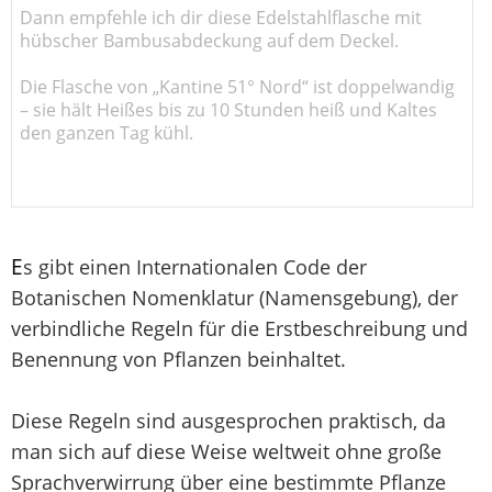
Dann empfehle ich dir diese Edelstahlflasche mit
hübscher Bambusabdeckung auf dem Deckel.
Die Flasche von „Kantine 51° Nord“ ist doppelwandig
– sie hält Heißes bis zu 10 Stunden heiß und Kaltes
den ganzen Tag kühl.
E
s gibt einen Internationalen Code der
Botanischen Nomenklatur (Namensgebung), der
verbindliche Regeln für die Erstbeschreibung und
Benennung von Pflanzen beinhaltet.
Diese Regeln sind ausgesprochen praktisch, da
man sich auf diese Weise weltweit ohne große
Sprachverwirrung über eine bestimmte Pflanze