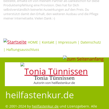
bestellst, erhalte ich von meinem Partner als Dankeschön für diese
Produktempfehlung eine Provision. Dies hat für Dich
selbstverständlich keinerlei Auswirkungen auf den Preis. Du
unterstützt damit den Erhalt, den weiteren Ausbau und die Pflege
meiner Internetseite. Vielen Dank :-)
HOME
|
Kontakt
|
Impressum
|
Datenschutz
|
Haftungsausschluss
Tonia Tünnissen
Autorin von heilfastenkur.de
heilfastenkur.de
© 2001-2024 by
heilfastenkur.de
und Lizenzgebern. Alle