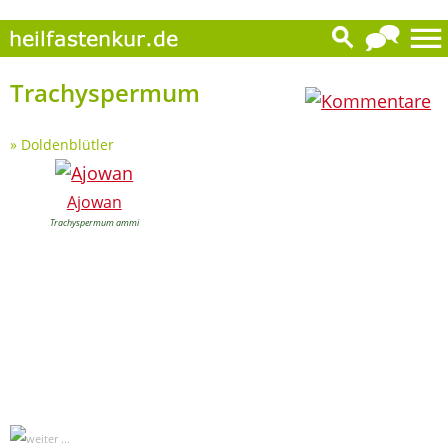
0
Trachyspermum
»
Doldenblütler
Ajowan
Trachyspermum ammi