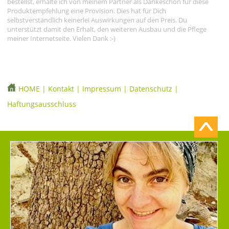
bestellst, erhalte ich von meinem Partner als Dankeschön für diese
Produktempfehlung eine Provision. Dies hat für Dich
selbstverständlich keinerlei Auswirkungen auf den Preis. Du
unterstützt damit den Erhalt, den weiteren Ausbau und die Pflege
meiner Internetseite. Vielen Dank :-)
HOME
|
Kontakt
|
Impressum
|
Datenschutz
|
Haftungsausschluss