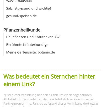
Wasserhaushalt
Salz ist gesund und wichtig!
gesund-speisen.de
Pflanzenheilkunde
Heilpflanzen und Kräuter von A-Z
Berühmte Kräuterkundige
Meine Gartenseite: botanio.de
Was bedeutet ein Sternchen hinter
einem Link?
*) Bei dieser Verlinkung handelt es sich um einen sogenannten
Affiliate-Link. Das bedeutet, der Link führt dich zu einem meiner
Partnerprogramme. Falls du aufgrund dieser Verlinkung dort etwas