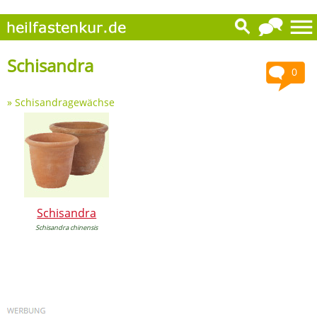
Schisandra
0
»
Schisandragewächse
Schisandra
Schisandra chinensis