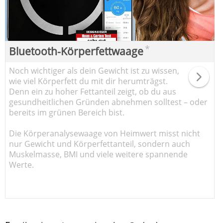
*
Bluetooth-Körperfettwaage
Noch wichtiger als dein Gewicht ist zu wissen,
wie viel Körperfett du mit dir herumträgst.
Denn ein zu hoher Fettanteil zeigt, ob du aus
gesundheitlichen Gründen abnehmen solltest – oder
bereits im grünen Bereich bist.
Die Körperanalysewaage von Heimwert misst nicht
nur Gewicht und Körperfettanteil, sondern auch
Muskelmasse, BMI und viele weitere spannende
Werte.