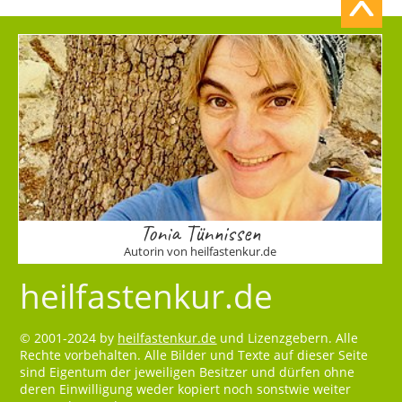
Tonia Tünnissen
Autorin von heilfastenkur.de
heilfastenkur.de
© 2001-2024 by
heilfastenkur.de
und Lizenzgebern. Alle
Rechte vorbehalten. Alle Bilder und Texte auf dieser Seite
sind Eigentum der jeweiligen Besitzer und dürfen ohne
deren Einwilligung weder kopiert noch sonstwie weiter