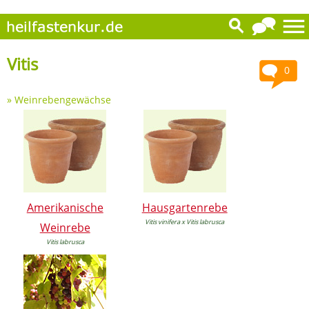
Vitis
0
»
Weinrebengewächse
Amerikanische
Hausgartenrebe
Vitis vinifera x Vitis labrusca
Weinrebe
Vitis labrusca