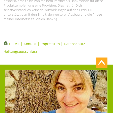
bestellst, erhalte ich von meinem Partner als Dankeschön für diese
Produktempfehlung eine Provision. Dies hat für Dich
selbstverständlich keinerlei Auswirkungen auf den Preis. Du
unterstützt damit den Erhalt, den weiteren Ausbau und die Pflege
meiner Internetseite. Vielen Dank :-)
HOME
|
Kontakt
|
Impressum
|
Datenschutz
|
Haftungsausschluss