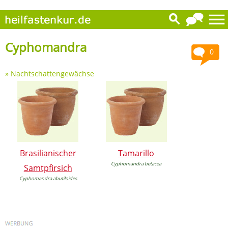
Cyphomandra
0
»
Nachtschattengewächse
Brasilianischer
Tamarillo
Cyphomandra betacea
Samtpfirsich
Cyphomandra abutiloides