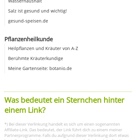
Wasserhaushalt
Salz ist gesund und wichtig!
gesund-speisen.de
Pflanzenheilkunde
Heilpflanzen und Kräuter von A-Z
Berühmte Kräuterkundige
Meine Gartenseite: botanio.de
Was bedeutet ein Sternchen hinter
einem Link?
*) Bei dieser Verlinkung handelt es sich um einen sogenannten
Affiliate-Link. Das bedeutet, der Link führt dich zu einem meiner
Partnerprogramme. Falls du aufgrund dieser Verlinkung dort etwas