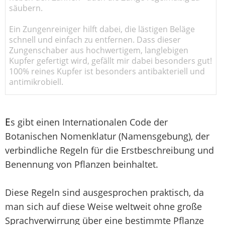
säubern.
Ein Zungenreiniger hilft dabei, die lästigen Beläge
schnell und einfach zu entfernen. Dass dieser
Zungenschaber aus hochwertigem, langlebigen
Kupfer gefertigt wird, gefällt mir dabei besonders gut!
100% reines Kupfer ist besonders antibakteriell und
antimikrobiell.
E
s gibt einen Internationalen Code der
Botanischen Nomenklatur (Namensgebung), der
verbindliche Regeln für die Erstbeschreibung und
Benennung von Pflanzen beinhaltet.
Diese Regeln sind ausgesprochen praktisch, da
man sich auf diese Weise weltweit ohne große
Sprachverwirrung über eine bestimmte Pflanze