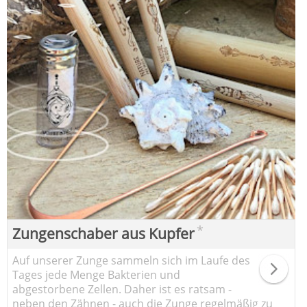
*
Zungenschaber aus Kupfer
Auf unserer Zunge sammeln sich im Laufe des
Tages jede Menge Bakterien und
abgestorbene Zellen. Daher ist es ratsam -
neben den Zähnen - auch die Zunge regelmäßig zu