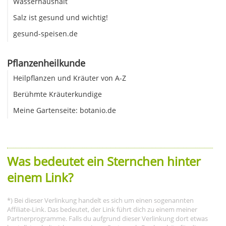
Wasserhaushalt
Salz ist gesund und wichtig!
gesund-speisen.de
Pflanzenheilkunde
Heilpflanzen und Kräuter von A-Z
Berühmte Kräuterkundige
Meine Gartenseite: botanio.de
Was bedeutet ein Sternchen hinter
einem Link?
*) Bei dieser Verlinkung handelt es sich um einen sogenannten
Affiliate-Link. Das bedeutet, der Link führt dich zu einem meiner
Partnerprogramme. Falls du aufgrund dieser Verlinkung dort etwas