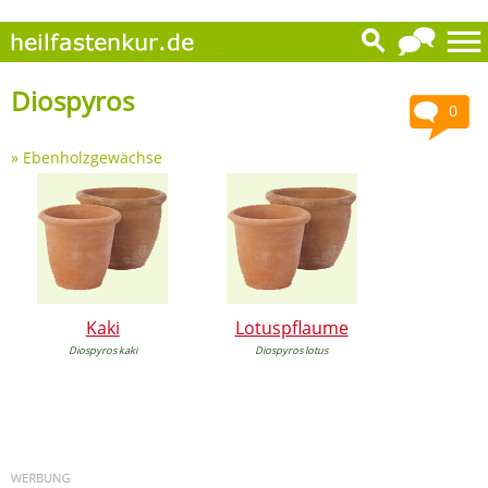
Diospyros
0
»
Ebenholzgewächse
Kaki
Lotuspflaume
Diospyros kaki
Diospyros lotus