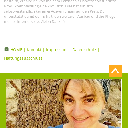
bestellst, erhalte ich von meinem Partner als Dankeschön für diese
Produktempfehlung eine Provision. Dies hat für Dich
selbstverständlich keinerlei Auswirkungen auf den Preis. Du
unterstützt damit den Erhalt, den weiteren Ausbau und die Pflege
meiner Internetseite. Vielen Dank :-)
HOME
|
Kontakt
|
Impressum
|
Datenschutz
|
Haftungsausschluss