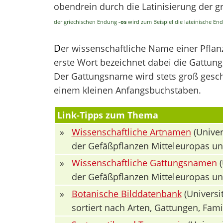
obendrein durch die Latinisierung der 
der griechischen Endung
-os
wird zum Beispiel die lateinische E
D
er wissenschaftliche Name einer Pfla
erste Wort bezeichnet dabei die Gattung 
Der Gattungsname wird stets groß geschr
einem kleinen Anfangsbuchstaben.
Link-Tipps zum Thema
»
Wissenschaftliche Artnamen
(Univer
der Gefäßpflanzen Mitteleuropas u
»
Wissenschaftliche Gattungsnamen
(
der Gefäßpflanzen Mitteleuropas u
»
Botanische Bilddatenbank
(Universit
sortiert nach Arten, Gattungen, Fa