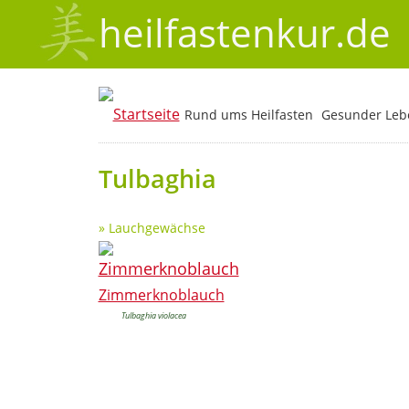
heilfastenkur.de
Rund ums Heilfasten
Gesunder Lebe
Tulbaghia
»
Lauchgewächse
Zimmerknoblauch
Tulbaghia violacea