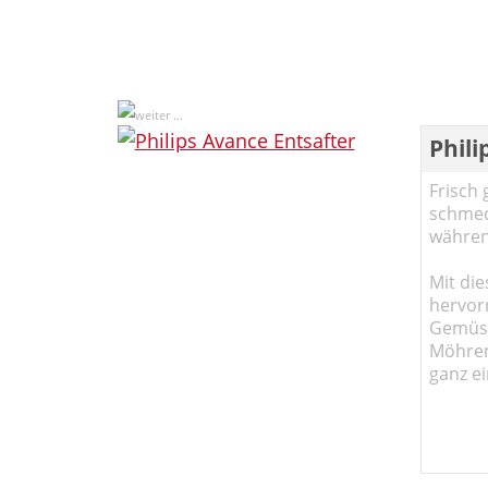
Phili
Frisch 
schmec
währen
Mit die
hervor
Gemüse
Möhren!
ganz ei