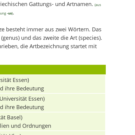
griechischen Gattungs- und Artnamen.
(aus
.
ndung
-us
)
nze besteht immer aus zwei Wörtern. Das
(genus) und das zweite die Art (species).
ieben, die Artbezeichnung startet mit
sität Essen)
nd ihre Bedeutung
Universität Essen)
nd ihre Bedeutung
ät Basel)
milien und Ordnungen