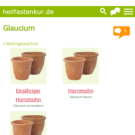
Glaucium
0
»
Mohngewächse
Einjähriger
Hornmohn
Glaucium flavum
Hornmohn
Glaucium corniculatum