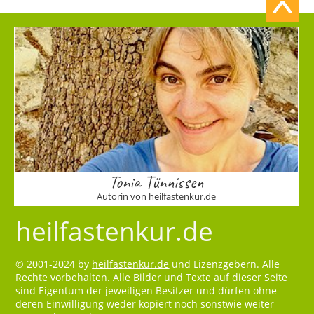
Tonia Tünnissen
Autorin von heilfastenkur.de
heilfastenkur.de
© 2001-2024 by
heilfastenkur.de
und Lizenzgebern. Alle
Rechte vorbehalten. Alle Bilder und Texte auf dieser Seite
sind Eigentum der jeweiligen Besitzer und dürfen ohne
deren Einwilligung weder kopiert noch sonstwie weiter