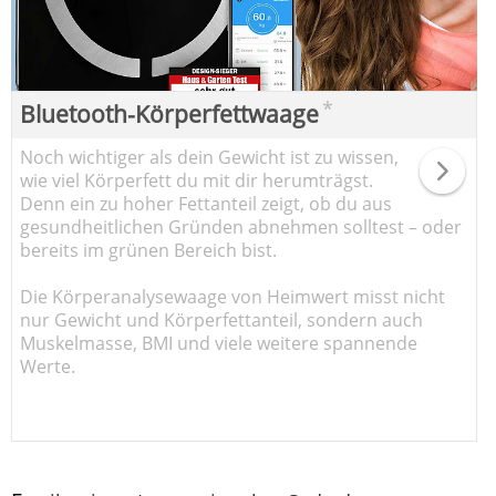
*
Bluetooth-Körperfettwaage
Noch wichtiger als dein Gewicht ist zu wissen,
wie viel Körperfett du mit dir herumträgst.
Denn ein zu hoher Fettanteil zeigt, ob du aus
gesundheitlichen Gründen abnehmen solltest – oder
bereits im grünen Bereich bist.
Die Körperanalysewaage von Heimwert misst nicht
nur Gewicht und Körperfettanteil, sondern auch
Muskelmasse, BMI und viele weitere spannende
Werte.