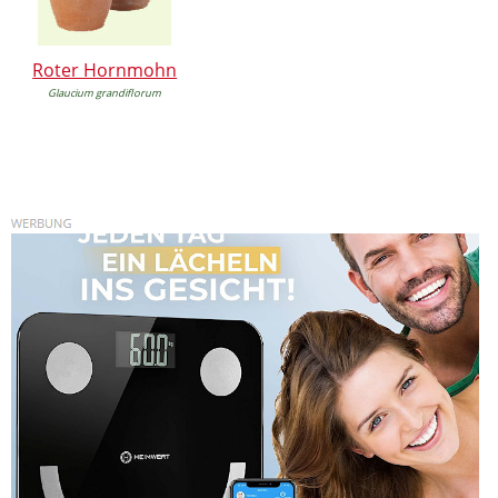
Roter Hornmohn
Glaucium grandiflorum