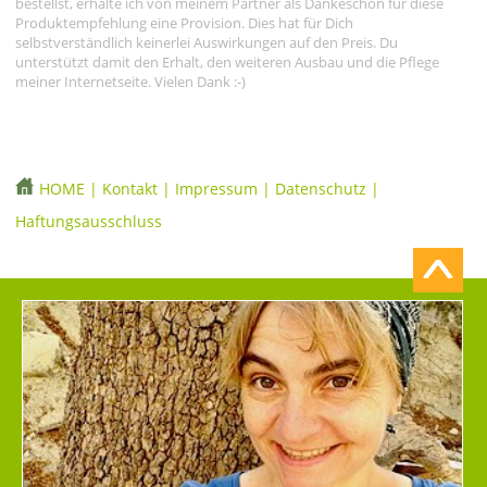
bestellst, erhalte ich von meinem Partner als Dankeschön für diese
Produktempfehlung eine Provision. Dies hat für Dich
selbstverständlich keinerlei Auswirkungen auf den Preis. Du
unterstützt damit den Erhalt, den weiteren Ausbau und die Pflege
meiner Internetseite. Vielen Dank :-)
HOME
|
Kontakt
|
Impressum
|
Datenschutz
|
Haftungsausschluss