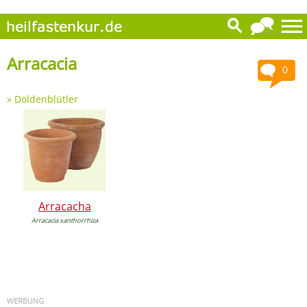
Arracacia
0
»
Doldenblütler
Arracacha
Arracacia xanthorrhiza