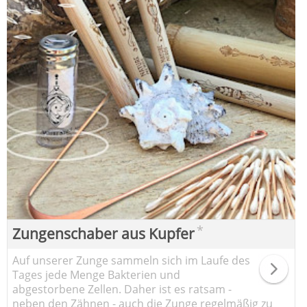
*
Zungenschaber aus Kupfer
Auf unserer Zunge sammeln sich im Laufe des
Tages jede Menge Bakterien und
abgestorbene Zellen. Daher ist es ratsam -
neben den Zähnen - auch die Zunge regelmäßig zu