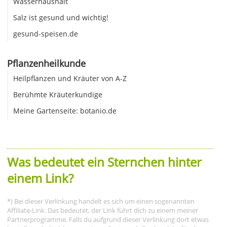
Wasserhaushalt
Salz ist gesund und wichtig!
gesund-speisen.de
Pflanzenheilkunde
Heilpflanzen und Kräuter von A-Z
Berühmte Kräuterkundige
Meine Gartenseite: botanio.de
Was bedeutet ein Sternchen hinter
einem Link?
*) Bei dieser Verlinkung handelt es sich um einen sogenannten
Affiliate-Link. Das bedeutet, der Link führt dich zu einem meiner
Partnerprogramme. Falls du aufgrund dieser Verlinkung dort etwas