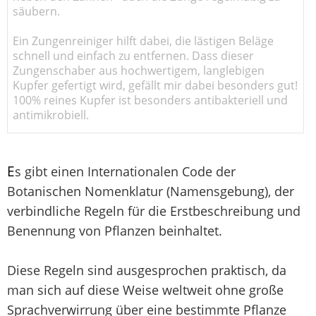
säubern.
Ein Zungenreiniger hilft dabei, die lästigen Beläge
schnell und einfach zu entfernen. Dass dieser
Zungenschaber aus hochwertigem, langlebigen
Kupfer gefertigt wird, gefällt mir dabei besonders gut!
100% reines Kupfer ist besonders antibakteriell und
antimikrobiell.
E
s gibt einen Internationalen Code der
Botanischen Nomenklatur (Namensgebung), der
verbindliche Regeln für die Erstbeschreibung und
Benennung von Pflanzen beinhaltet.
Diese Regeln sind ausgesprochen praktisch, da
man sich auf diese Weise weltweit ohne große
Sprachverwirrung über eine bestimmte Pflanze