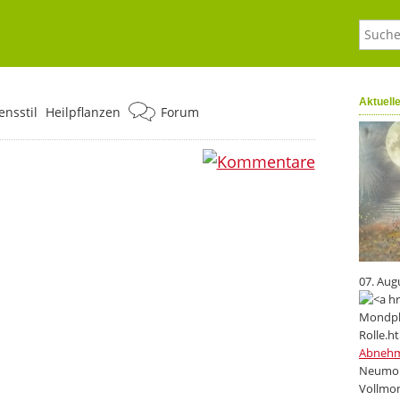
Aktuell
nsstil
Heilpflanzen
Forum
0
07. Aug
Abneh
Neumon
Vollmon