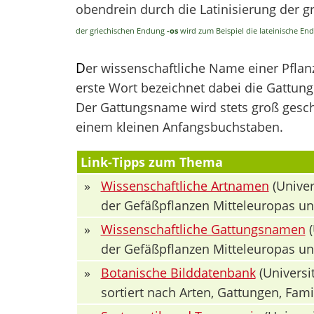
obendrein durch die Latinisierung der 
der griechischen Endung
-os
wird zum Beispiel die lateinische E
D
er wissenschaftliche Name einer Pfla
erste Wort bezeichnet dabei die Gattung 
Der Gattungsname wird stets groß geschr
einem kleinen Anfangsbuchstaben.
Link-Tipps zum Thema
»
Wissenschaftliche Artnamen
(Univer
der Gefäßpflanzen Mitteleuropas u
»
Wissenschaftliche Gattungsnamen
(
der Gefäßpflanzen Mitteleuropas u
»
Botanische Bilddatenbank
(Universit
sortiert nach Arten, Gattungen, Fa