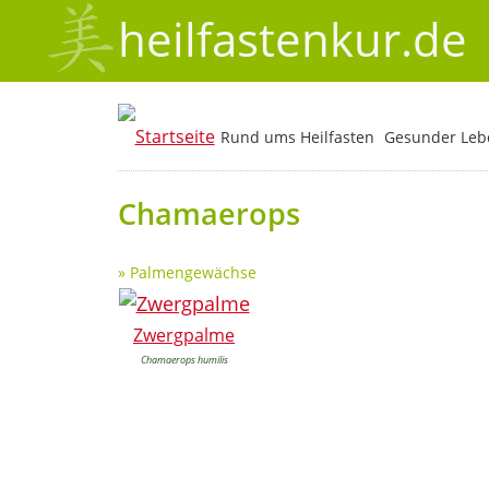
heilfastenkur.de
Rund ums Heilfasten
Gesunder Lebe
Chamaerops
»
Palmengewächse
Zwergpalme
Chamaerops humilis