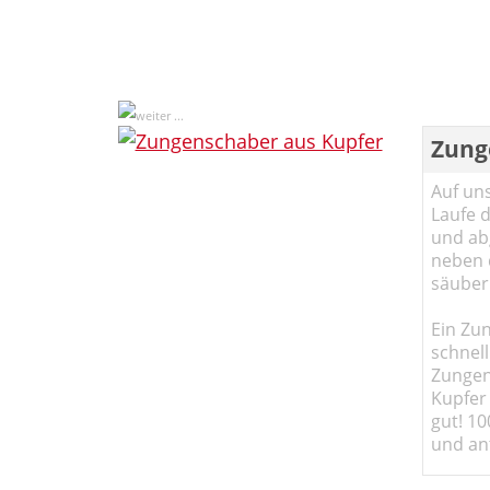
Zung
Auf un
Laufe 
und abg
neben 
säuber
Ein Zun
schnell
Zungen
Kupfer 
gut! 10
und ant