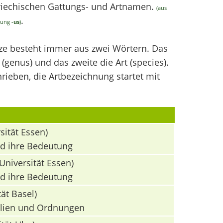
griechischen Gattungs- und Artnamen.
(aus
.
ndung
-us
)
nze besteht immer aus zwei Wörtern. Das
(genus) und das zweite die Art (species).
ieben, die Artbezeichnung startet mit
sität Essen)
nd ihre Bedeutung
Universität Essen)
nd ihre Bedeutung
ät Basel)
milien und Ordnungen